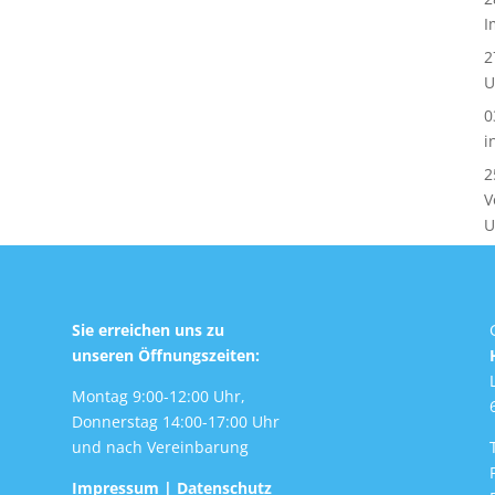
I
2
U
0
i
2
V
U
Sie erreichen uns zu
unseren Öffnungszeiten:
Montag 9:00-12:00 Uhr,
Donnerstag 14:00-17:00 Uhr
und nach Vereinbarung
Impressum
|
Datenschutz