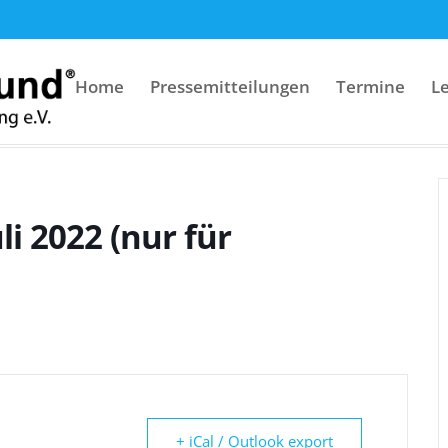
Home
Pressemitteilungen
Termine
L
g e.V.
Mitgliederversammlung
Veranstaltungen
Jubiläumsfest am 23. Juli 20
li 2022 (nur für
+ iCal / Outlook export