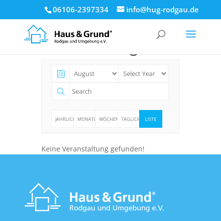
06106-2397334
info@hug-rodgau.de
Veranstaltungen
JÄHRLICH
MONATLICH
WÖCHENTLICH
TÄGLICH
LISTE
Keine Veranstaltung gefunden!