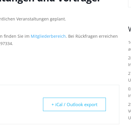
ntlichen Veranstaltungen geplant.
en finden Sie im
Mitgliederbereich
. Bei Rückfragen erreichen
1
397334.
a
2
I
2
U
0
i
+ iCal / Outlook export
2
V
U