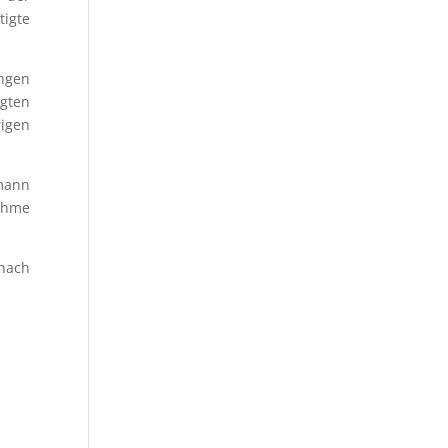
tigte
ngen
gten
rigen
fmann
ahme
 nach