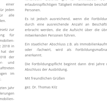
t einer
erlaubnispflichtigen Tätigkeit mitwirkende beschäf
ür jeden
Personen.
ür alle
Es ist jedoch ausreichend, wenn die Fortbildu
den.
durch eine ausreichende Anzahl an Beschäfti
esetz zur
erbracht werden, die die Aufsicht über die üb
lung für
mitwirkenden Personen führen.
obilien­
Ein staatlicher Abschluss z.B. als Immobilienkau
t 2018 in
oder -fachwirt, wird als Fortbildungsmaßn
 hat der
anerkannt.
2018 der
er- und
Die Fortbildungspflicht beginnt dann drei Jahre
fttreten
Abschluss der Ausbildung.
ungen im
Mit freundlichen Grüßen
.
gez. Dr. Thomas Kilz
tzten Jahr
derungen
obilien­