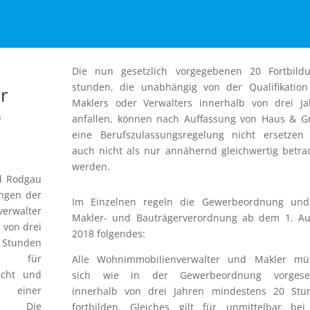
Die nun gesetzlich vorgegebenen 20 Fortbildu
stunden, die unabhängig von der Qualifikation
r
Maklers oder Verwalters innerhalb von drei Ja
b
anfallen, können nach Auffassung von Haus & G
eine Berufszulassungsregelung nicht ersetzen
auch nicht als nur annähernd gleichwertig betra
werden.
d Rodgau
ngen der
Im Einzelnen regeln die Gewerbeordnung und
erwalter
Makler- und Bauträgerverordnung ab dem 1. Au
 von drei
2018 folgendes:
 Stunden
en für
Alle Wohnimmobilienverwalter und Makler mü
icht und
sich wie in der Gewerbeordnung vorgese
 einer
innerhalb von drei Jahren mindestens 20 Stu
hrt. Die
fortbilden. Gleiches gilt für unmittelbar bei