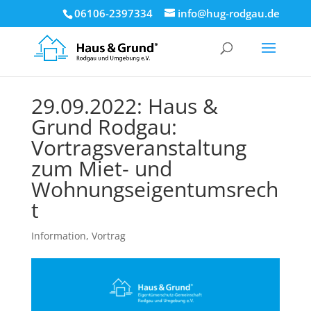
06106-2397334
info@hug-rodgau.de
29.09.2022: Haus &
Grund Rodgau:
Vortragsveranstaltung
zum Miet- und
Wohnungseigentumsrech
t
Information
,
Vortrag